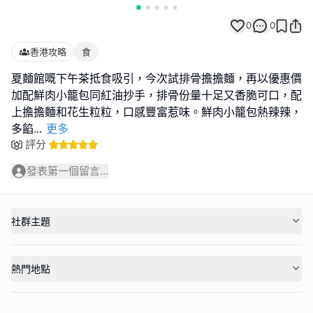
0
0
香港攻略
食
夏麵館嘅下午茶抵食吸引，今次試排骨擔擔麵，再以優惠價
加配鮮肉小籠包同紅油抄手，排骨份量十足又香脆可口，配
上擔擔麵和花生粒粒，口感豐富惹味。鮮肉小籠包熱辣辣，
多餡
...
更多
評分
發表第一個留言...
社群主題
熱門地點