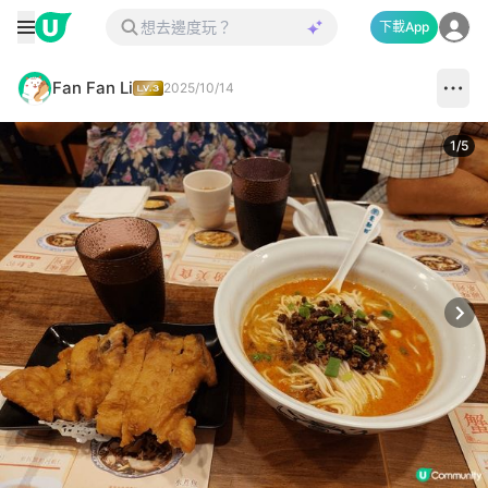
下載App
Fan Fan Li
2025/10/14
1
/
5
Next