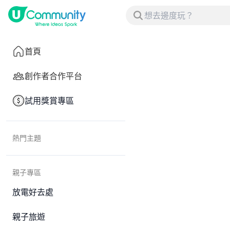
首頁
創作者合作平台
試用獎賞專區
熱門主題
親子專區
放電好去處
親子旅遊