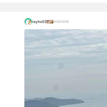
rayho02
2025/12/28