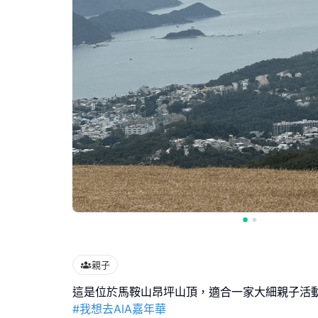
親子
#我想去AIA嘉年華