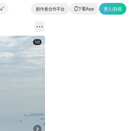
下載App
創作者合作平台
登入/註冊
1
/
2
即睇更多社