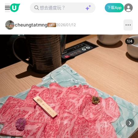
下載App
cheungtatmng
2026/01/12
1
/
4
Next