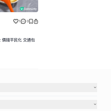
1
0
 價錢平民化 交通包