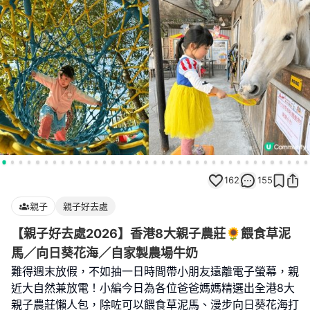
162
155
親子
親子好去處
【親子好去處2026】香港8大親子農莊🌻餵食草泥
馬／向日葵花海／自家製農場牛奶
難得週末放假，不如抽一日時間帶小朋友遠離電子螢幕，親
近大自然兼放電！小編今日為各位爸爸媽媽精選出全港8大
親子農莊懶人包，除咗可以餵食草泥馬、漫步向日葵花海打