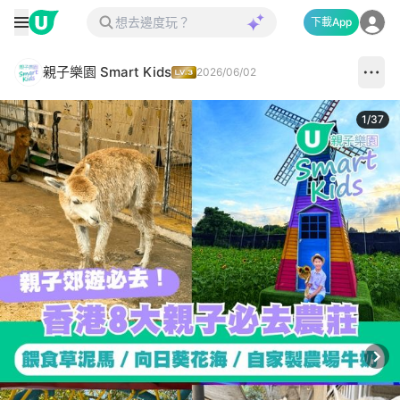
下載App
親子樂園 Smart Kids
2026/06/02
1
/
37
Next