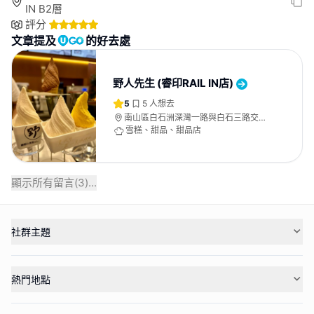
IN B2層
評分
文章提及
的好去處
野人先生 (睿印RAIL IN店)
5
5
人想去
南山區白石洲深灣一路與白石三路交匯
處深圳灣睿印RAIL IN B2層
雪糕、甜品、甜品店
顯示所有留言(
3
)...
社群主題
熱門地點