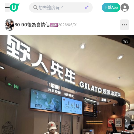
下載App
80 90後為食情侶
2026/06/01
1
/
3
Next