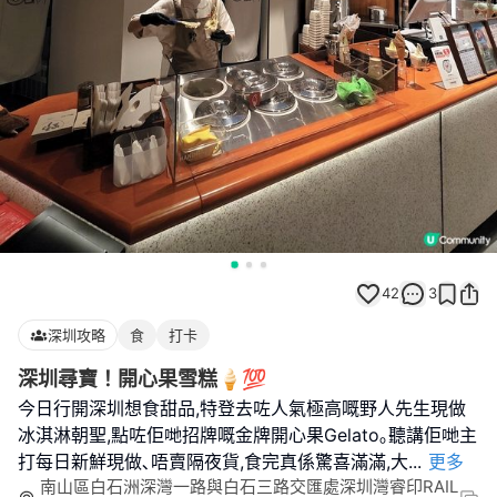
42
3
深圳攻略
食
打卡
深圳尋寶！開心果雪糕🍦💯
今日行開深圳想食甜品,特登去咗人氣極高嘅野人先生現做
冰淇淋朝聖,點咗佢哋招牌嘅金牌開心果Gelato｡聽講佢哋主
打每日新鮮現做､唔賣隔夜貨,食完真係驚喜滿滿,大
...
更多
南山區白石洲深灣一路與白石三路交匯處深圳灣睿印RAIL