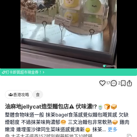
Loaded
:
Unmute
100.00%
打卡即賞超市現金券！
17
2
香港攻略
食
油麻地jellycat造型麵包店⚠️ 伏味濃⁉️🍵🍞🥪
整體食物味道一般 抹茶bagel食落感覺似麵包嘅質感 欠缺
煙韌度 不過抹茶味夠濃郁🥯 三文治麵包非常軟熟🥪 雞肉
嫩滑 連埋蛋沙律同生菜味道感覺清新🙂‍↕️ 抹茶
...
更多
太子太子道西157號別樹華軒地下10號舖