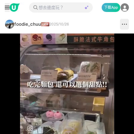
下載App
foodie_chuu
2025/10/26