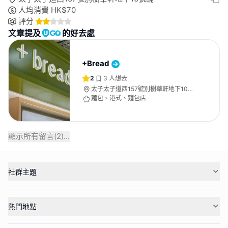
人均消費
HK$
70
評分
文章提及
的好去處
+Bread
2
3
人想去
太子太子道西157號別樹華軒地下10號
舖
麵包、港式、麵包店
顯示所有留言(
2
)...
社群主題
熱門地點