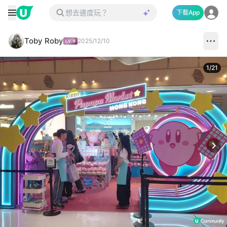
下載App
Toby Roby
2025/12/10
1
/
21
Next