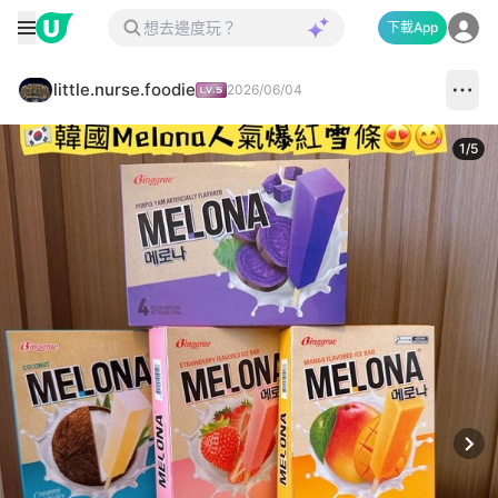
下載App
little.nurse.foodie
2026/06/04
1
/
5
Next