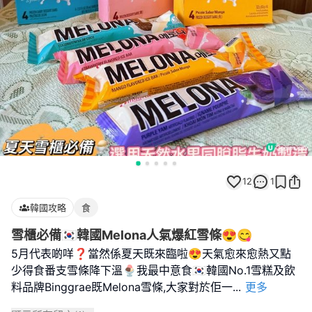
12
1
韓國攻略
食
雪櫃必備🇰🇷韓國Melona人氣爆紅雪條😍😋
5月代表啲咩❓當然係夏天既來臨啦😍天氣愈來愈熱又點
少得食番支雪條降下溫🍨我最中意食🇰🇷韓國No.1雪糕及飲
料品牌Binggrae既Melona雪條,大家對於佢一
...
更多