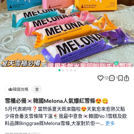
12
1
韓國攻略
食
雪櫃必備🇰🇷韓國Melona人氣爆紅雪條😍😋
5月代表啲咩❓當然係夏天既來臨啦😍天氣愈來愈熱又點
少得食番支雪條降下溫🍨我最中意食🇰🇷韓國No.1雪糕及飲
料品牌Binggrae既Melona雪條,大家對於佢一
...
更多