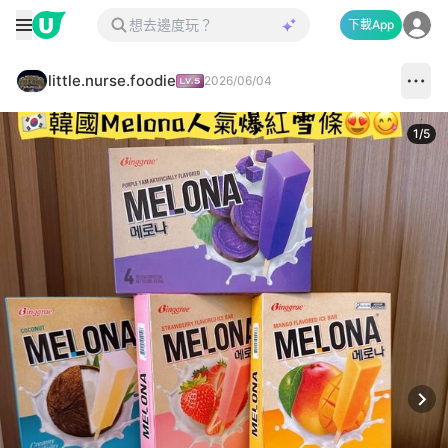
下載App
little.nurse.foodie
2026/06/04
1
/
5
Next