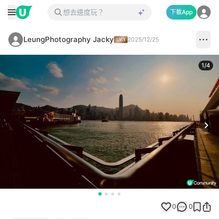
下載App
LeungPhotography Jacky
2025/12/25
1
/
4
Next
0
0