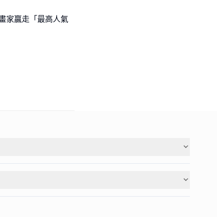
l級小畫家贏走「最高人氣