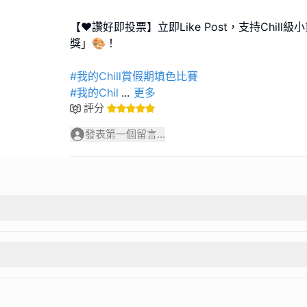
【❤️讚好即投票】立即Like Post，支持Chil
獎」🎨！
#我的Chill賞假期填色比賽
#我的Chil
...
更多
評分
發表第一個留言...