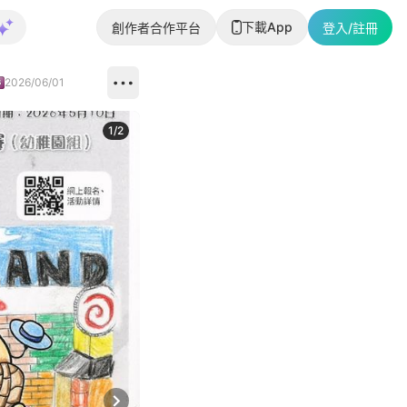
下載App
創作者合作平台
登入/註冊
2026/06/01
1
/
2
即睇更多社