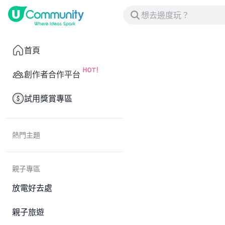
首頁
創作者合作平台
試用獎賞專區
熱門主題
親子專區
放電好去處
親子旅遊