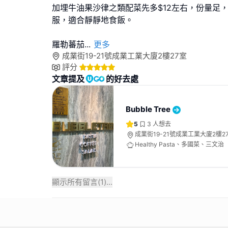
加埋牛油果沙律之類配菜先多$12左右，份量足，
服，適合靜靜地食飯。
羅勒蕃茄
...
更多
成業街19-21號成業工業大廈2樓27室
評分
文章提及
的好去處
Bubble Tree
5
3
人想去
成業街19-21號成業工業大廈2樓2
Healthy Pasta、多國菜、三文治
顯示所有留言(
1
)...