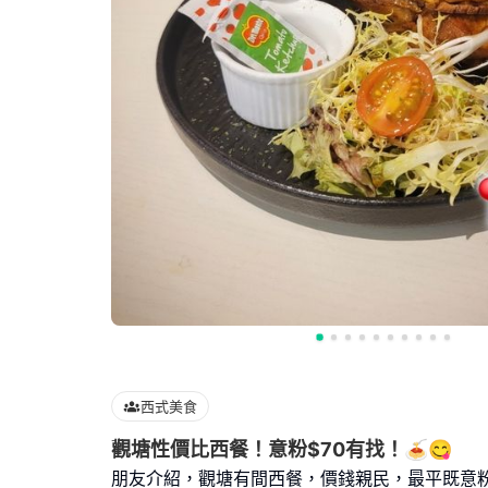
西式美食
觀塘性價比西餐！意粉$70有找！🍝😋
朋友介紹，觀塘有間西餐，價錢親民，最平既意粉