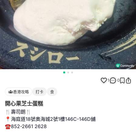
1
0
香港攻略
打卡
食
開心果芝士蛋糕
🍴壽司朗🍴
📍海庭道18號奧海城2號1樓146C-146D舖
☎️852-2661 2628