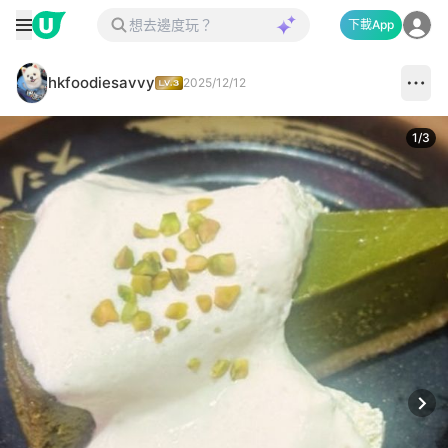
下載App
hkfoodiesavvy
2025/12/12
1
/
3
Next