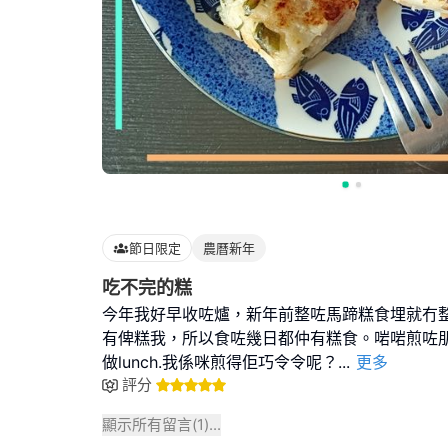
節日限定
農曆新年
吃不完的糕
今年我好早收咗爐，新年前整咗馬蹄糕食埋就冇
有俾糕我，所以食咗幾日都仲有糕食。啱啱煎咗
做lunch.我係咪煎得佢巧令令呢？
...
更多
評分
顯示所有留言(
1
)...