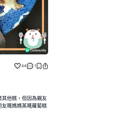
44
1
整其他糕，但因為親友
朋友嘅媽媽蒸嘅蘿蔔糕