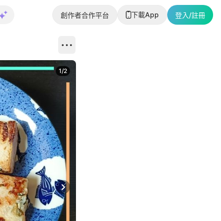
下載App
創作者合作平台
登入/註冊
1
/
2
即睇更多社
Next slide
返回帖文