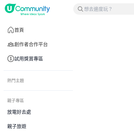
首頁
創作者合作平台
試用獎賞專區
熱門主題
親子專區
放電好去處
親子旅遊