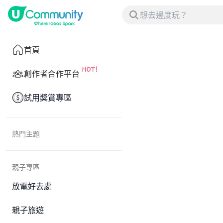
首頁
創作者合作平台
試用獎賞專區
熱門主題
親子專區
放電好去處
親子旅遊