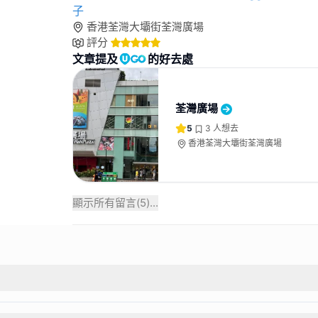
子
香港荃灣大壩街荃灣廣場
評分
文章提及
的好去處
荃灣廣場
5
3
人想去
香港荃灣大壩街荃灣廣場
顯示所有留言(
5
)...