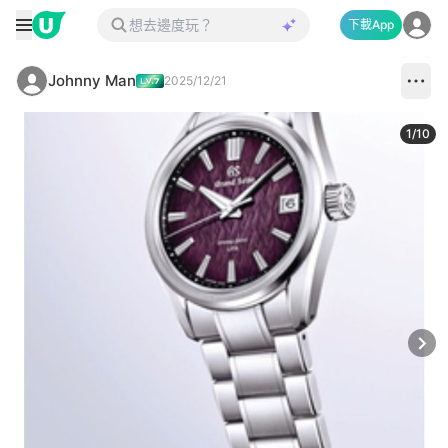
下載App
Johnny Man
2025/12/21
1
/
10
Next