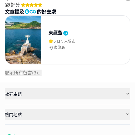
評分
文章提及
的好去處
東龍島
5
5
人想去
東龍島
顯示所有留言(
3
)...
社群主題
熱門地點