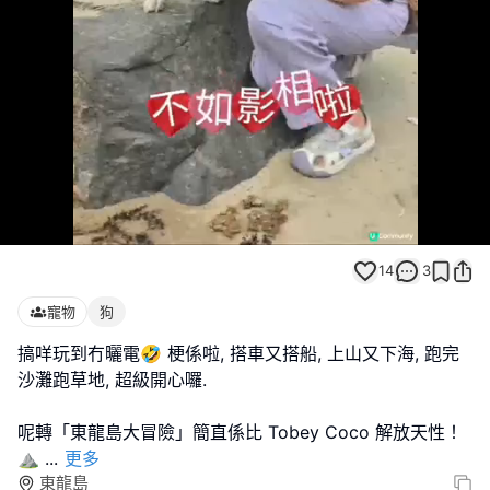
Loaded
:
Unmute
100.00%
14
3
寵物
狗
搞咩玩到冇曬電🤣 梗係啦, 搭車又搭船, 上山又下海, 跑完
沙灘跑草地, 超級開心囉.
呢轉「東龍島大冒險」簡直係比 Tobey Coco 解放天性！
⛰️
...
更多
東龍島