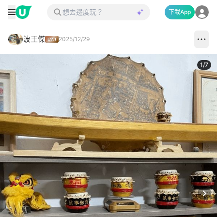
下載App
波王傑
2025/12/29
1
/
7
Next