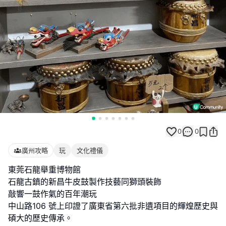
0
0
廣州攻略
玩
文化禮儀
東莞石龍舉重博物館
石龍古鎮的新昌牛皮鼓製作技藝同獅頭裝飾
敲響一鼓作氣的百年潮玩
中山路106 號上印證了廣東省第六批非遺項目的輝煌歷史與