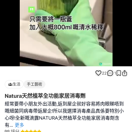
Loaded
:
Unmute
100.00%
22
1
生活
手工藝術
Natura天然植萃全功能家居消毒劑
經常要帶小朋友外出活動,返到屋企就好容易將肉眼睇唔到
嘅細菌同病毒帶返屋企!所以我選擇消毒產品真係要特別小
心呀!全新嘅滴露NATURA天然植萃全功能家居消毒劑含
有
...
更多
評分