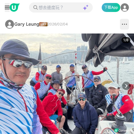
下載App
Gary Leung
2026/02/04
1
/
8
Next