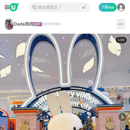
下載App
Dada媽媽
2025/11/06
1
/
20
Next