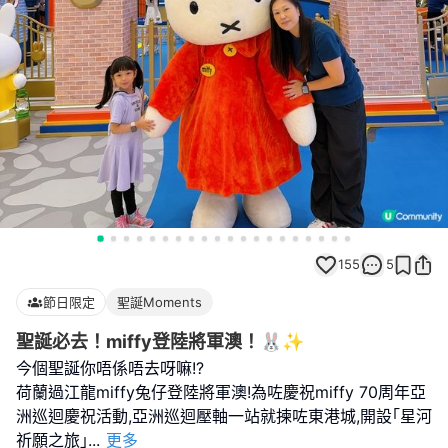
155
5
節日限定
聖誕Moments
聖誕必去！miffy登陸將軍澳！🐰✨
今個聖誕你唔係唔去呀嘛!?
荷蘭過江龍miffy兔仔登陸將軍澳!為咗慶祝miffy 70周年亞
洲巡迴慶祝活動,亞洲巡迴壓軸一站就揀咗東港城,開設｢星河
祈願之旅｣
...
更多