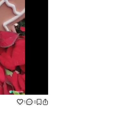
Unmute
1
0