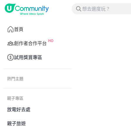
首頁
創作者合作平台
試用獎賞專區
熱門主題
親子專區
放電好去處
親子旅遊