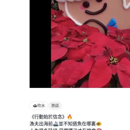
Loaded
:
100.00%
吹水
熱話
《行動始於信念》🔥
漁夫出海前🚢並不知道魚在哪裏🐠