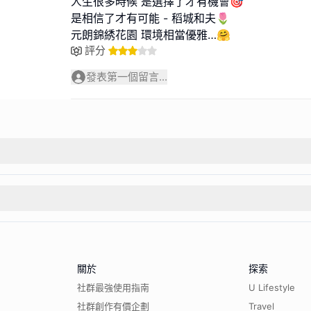
人生很多時候 是選擇了才有機會🎯
是相信了才有可能 - 稻城和夫🌷
元朗錦綉花園 環境相當優雅…🤗
評分
發表第一個留言...
關於
探索
社群最強使用指南
U Lifestyle
社群創作有價企劃
Travel