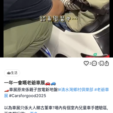
Loaded
:
Unmute
100.00%
3
1
生活
一年一會嘅老爺車展🚗🚙
🏎️車展原來係親子放電新地盤!
#清水灣鄉村俱樂部
#老爺車
展
#Carsforgood2025
以為車展只係大人睇古董車?場內有個室內兒童車手體驗區,