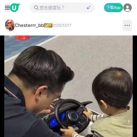
下載App
Chesterrr_bb
2025/12/17