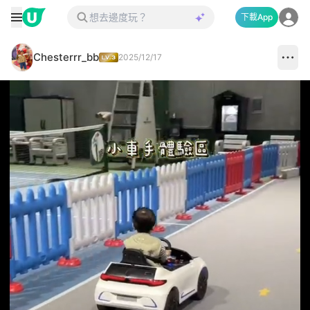
下載App
Chesterrr_bb
2025/12/17