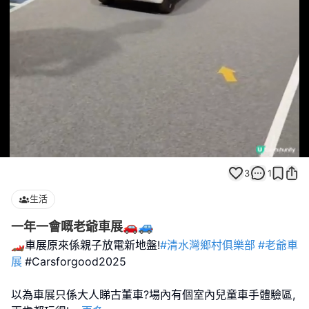
Loaded
:
Unmute
100.00%
3
1
生活
一年一會嘅老爺車展🚗🚙
🏎️車展原來係親子放電新地盤!
#清水灣鄉村俱樂部
#老爺車
展
#Carsforgood2025
以為車展只係大人睇古董車?場內有個室內兒童車手體驗區,