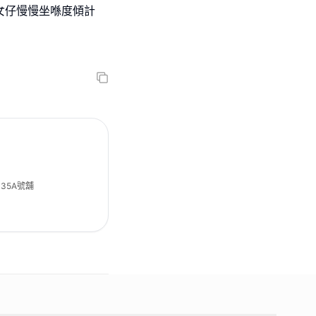
個女仔慢慢坐喺度傾計
35A號舖