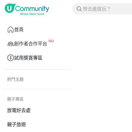
首頁
創作者合作平台
試用獎賞專區
熱門主題
親子專區
放電好去處
親子旅遊