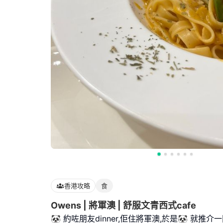
香港攻略
食
Owens | 將軍澳 | 舒服文青西式cafe
🐼 約咗朋友dinner,佢住將軍澳,於是🐼 就