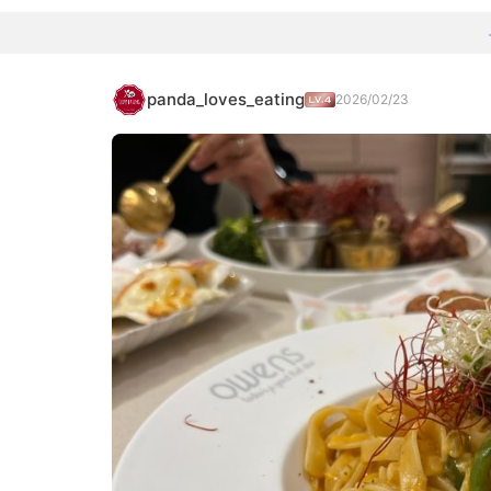
panda_loves_eating
2026/02/23