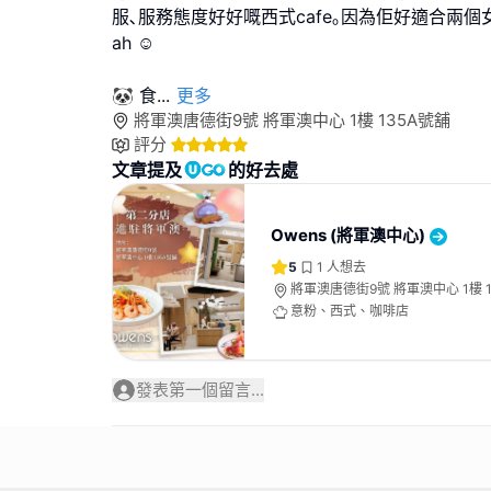
服､服務態度好好嘅西式cafe｡因為佢好適合兩
ah ☺️
🐼 食
...
更多
將軍澳唐德街9號 將軍澳中心 1樓 135A號舖
評分
文章提及
的好去處
Owens (將軍澳中心)
5
1
人想去
將軍澳唐德街9號 將軍澳中心 1樓 1
意粉、西式、咖啡店
發表第一個留言...