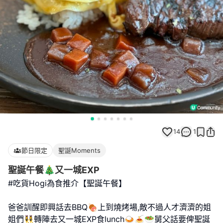
14
1
節日限定
聖誕Moments
聖誕午餐🎄又一城EXP
#吃貨Hogi為食推介【聖誕午餐】
爸爸訓醒即興話去BBQ🍖上到燒烤場,敵不過人才濟濟的姐
姐們👯‍♀️轉陣去又一城EXP食lunch🍛🍝🥗舅父話要俾聖誕