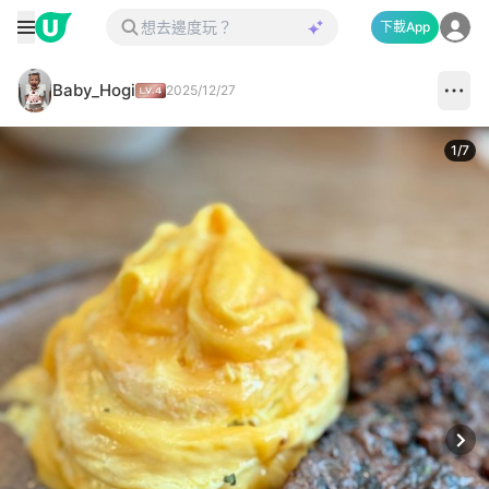
下載App
Baby_Hogi
2025/12/27
1
/
7
Next