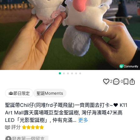
2
0
節日限定
聖誕Moments
聖誕帶Chii仔(同堆frd子嘅飛鼠)一齊周圍去打卡~❤️ K11
Art Mall露天廣場嘅巨型金聖誕樹, 灣仔海濱嘅47米高
LED「光影聖誕樹」, 仲有充滿
...
更多
評分
發表第一個留言...