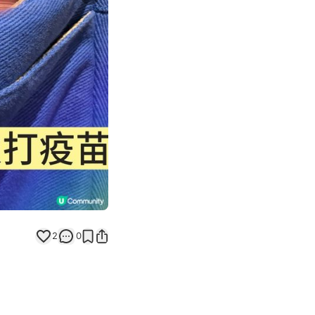
Next slide
2
0