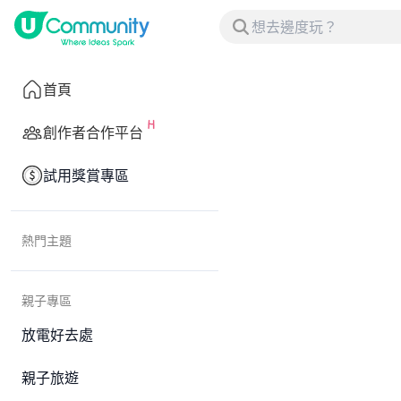
首頁
創作者合作平台
試用獎賞專區
熱門主題
親子專區
放電好去處
親子旅遊