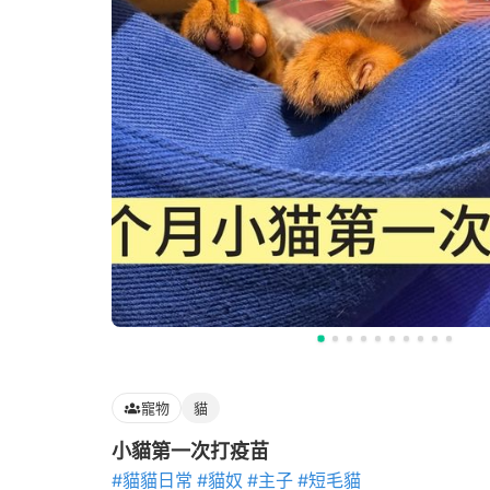
寵物
貓
小貓第一次打疫苗
#貓貓日常
#貓奴
#主子
#短毛貓