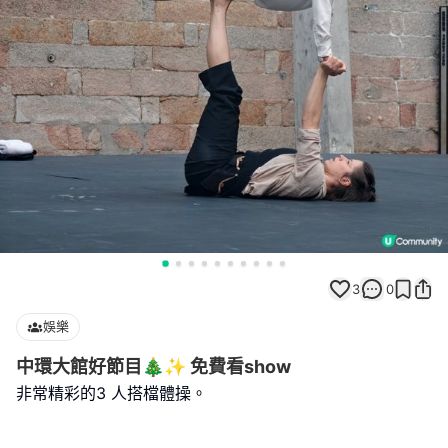
3
0
娛樂
中環大館好節目🎄✨ 免費看show
非常精彩的3 人搭檔體操。