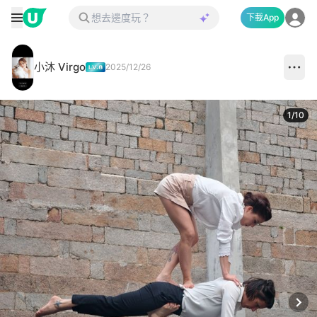
下載App
小沐 Virgo
2025/12/26
1
/
10
Next