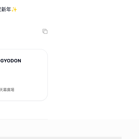
足新年✨
NGYODON
2 天幕廣場