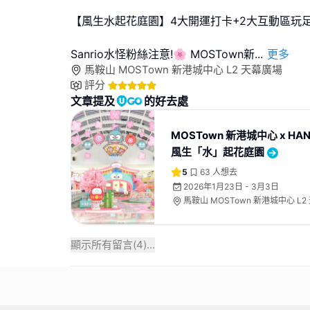
【風生水起花庭園】4大開運打卡+2大互動區玩
Sanrio水怪粉絲注意!🌸 MOSTown新
...
更多
馬鞍山 MOSTown 新港城中心 L2 天幕廣場
評分
文章提及
的好去處
MOSTown 新港城中心 x HA
風生「水」起花庭園
5
63
人想去
2026年1月23日 - 3月3日
馬鞍山 MOSTown 新港城中心 L
顯示所有留言(
4
)...