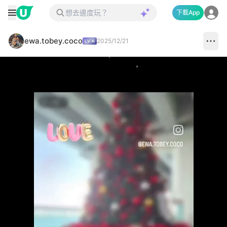
下載App
ewa.tobey.coco
2025/12/21