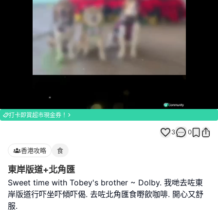
Loaded
:
Unmute
100.00%
打卡即賞超市現金券！
3
0
香港攻略
食
東岸版道+北角匯
Sweet time with Tobey's brother ~ Dolby. 我哋去咗東
岸版道行吓坐吓傾吓偈. 去咗北角匯食嘢飲咖啡. 開心又舒
服.