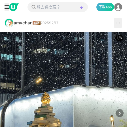
下載App
amychan
2025/12/17
1
/
8
Next