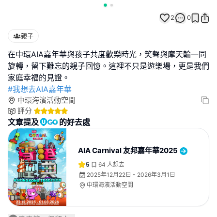
2
0
親子
在中環AIA嘉年華與孩子共度歡樂時光，笑聲與摩天輪一同
旋轉，留下難忘的親子回憶。這裡不只是遊樂場，更是我們
#我想去AIA嘉年華
中環海濱活動空間
評分
文章提及
的好去處
AIA Carnival 友邦嘉年華2025
5
64
人想去
2025年12月22日 - 2026年3月1日
中環海濱活動空間