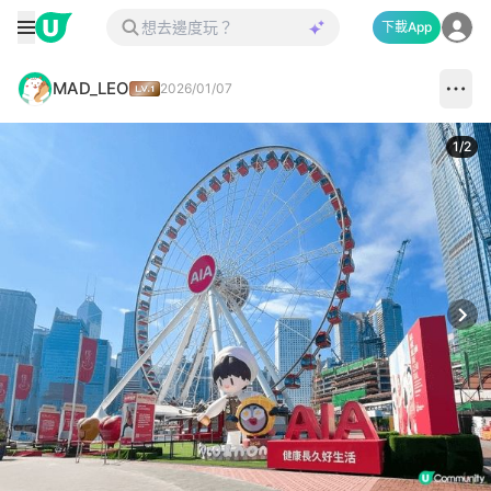
下載App
MAD_LEO
2026/01/07
1
/
2
Next