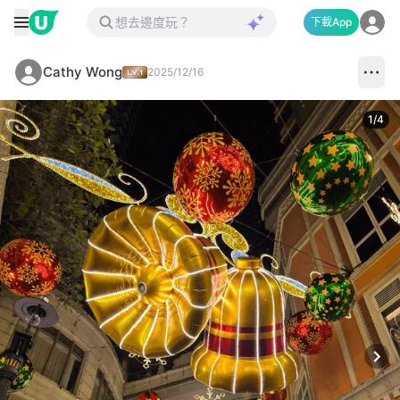
下載App
Cathy Wong
2025/12/16
1
/
4
Next