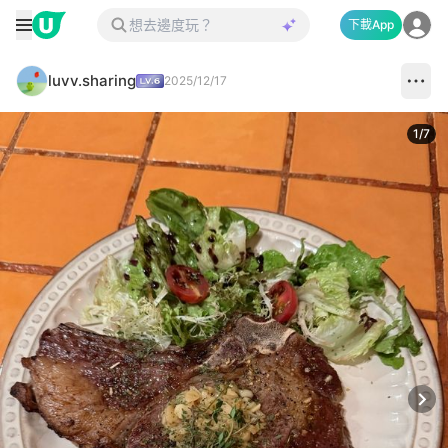
下載App
luvv.sharing
2025/12/17
1
/
7
Next