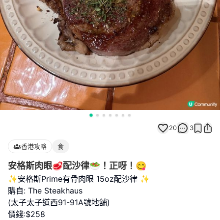
20
3
香港攻略
食
安格斯肉眼🥩配沙律🥗！正呀！😋
✨安格斯Prime有骨肉眼 15oz配沙律 ✨
購自: The Steakhaus
(太子太子道西91-91A號地舖)
價錢:$258