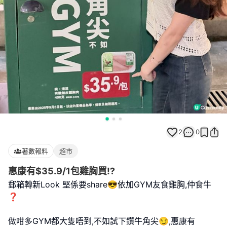
2
0
著數報料
超市
惠康有$35.9/1包雞胸買⁉️
郵箱轉新Look 堅係要share😎依加GYM友食雞胸,仲食牛
❓
做咁多GYM都大隻唔到,不如試下鑽牛角尖😏,惠康有