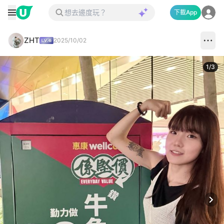
下載App
ZHT
2025/10/02
1
/
3
Next