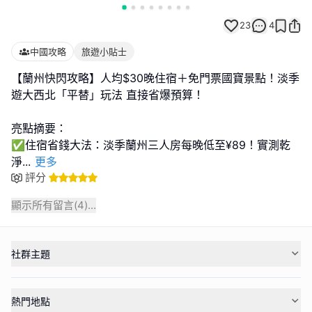
23
4
中國攻略
旅遊小貼士
【蘭州快閃攻略】人均$30晚住宿＋免門票國寶景點！淡季
遊大西北「平替」玩法 直接省爆預算！
亮點摘要：
✅住宿省錢大法：淡季蘭州三人房每晚低至¥89！實測乾
淨
...
更多
評分
顯示所有留言(
4
)...
社群主題
熱門地點