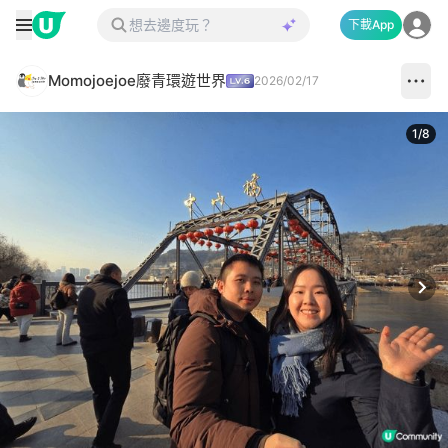
下載App
Momojoejoe廢青環遊世界
2026/02/17
1
/
8
Next