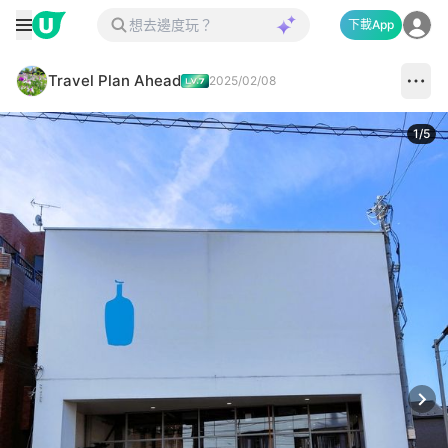
下載App
Travel Plan Ahead
2025/02/08
1
/
5
Next