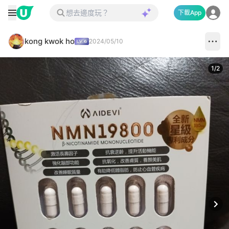
下載App
kong kwok ho
2024/05/10
1
/
2
Next