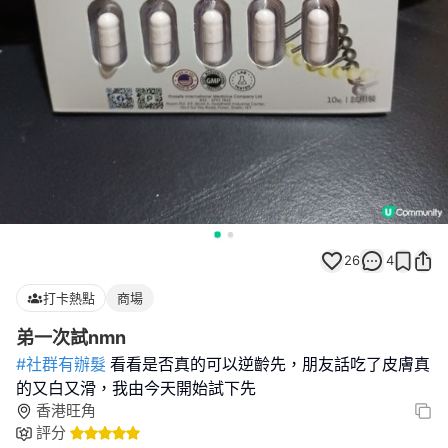
26
4
打卡熱點
商場
弟一次試nmn
#社群有辦髮
看看是否真的可以逆齡先，朋友話吃了皮膚真
的又白又滑，我由今天開始試下先
香港旺角
評分