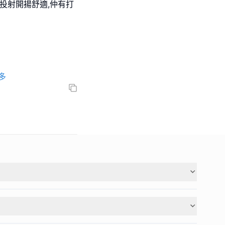
投射開揚舒適,仲有打
多