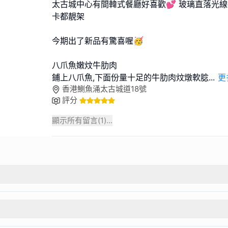
太古城中心有間韓式餐廳好喜歡💕 玻璃直落光線
卡都靚架
今期出了新品有驚喜喔🥳
八爪魚嫩炆牛肋肉
鋪上八爪魚,下面份量十足的牛肋肉炆燉軟腍
...
更
香港鰂魚涌太古城道18號
評分
顯示所有留言(
1
)...