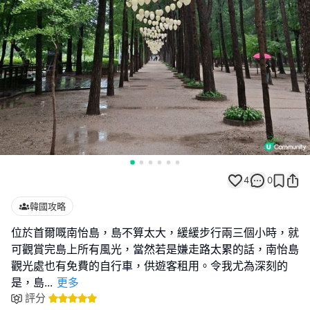
4
0
韓國攻略
位於首爾嘅南怡島，島不算太大，緩緩步行兩三個小時，就
可觀賞完島上所有風光，當然若是嫌走路太累的話，南怡島
觀光處也有免費的自行車，供遊客租用。令我尤為深刻的
是，島
...
更多
評分