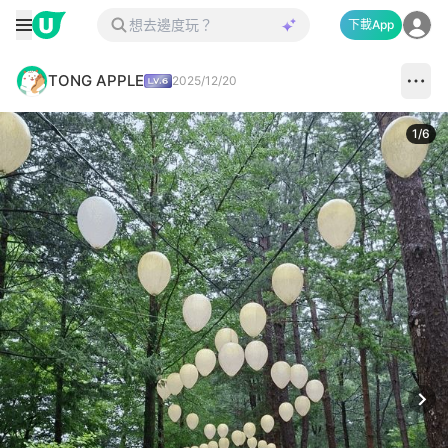
下載App
TONG APPLE
2025/12/20
1
/
6
Next