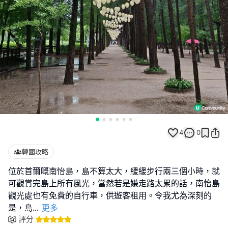
4
0
韓國攻略
位於首爾嘅南怡島，島不算太大，緩緩步行兩三個小時，就
可觀賞完島上所有風光，當然若是嫌走路太累的話，南怡島
觀光處也有免費的自行車，供遊客租用。令我尤為深刻的
是，島
...
更多
評分