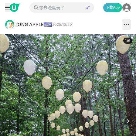
下載App
TONG APPLE
2025/12/20
1
/
6
Next