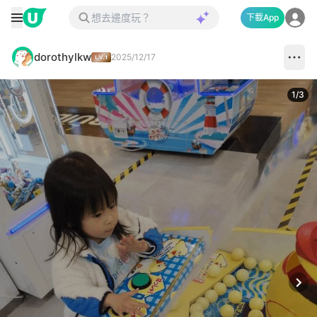
下載App
dorothylkw
2025/12/17
1
/
3
Next