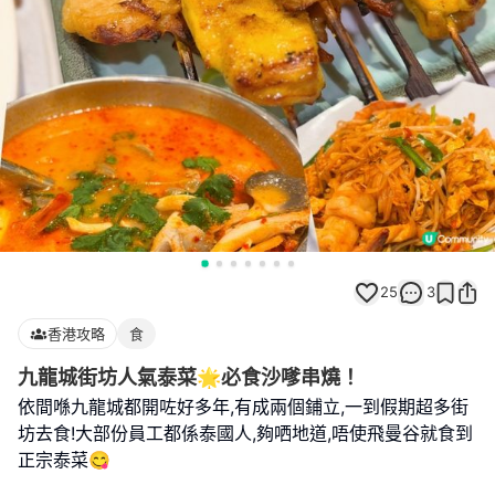
25
3
香港攻略
食
九龍城街坊人氣泰菜🌟必食沙嗲串燒！
依間喺九龍城都開咗好多年,有成兩個鋪立,一到假期超多街
坊去食!大部份員工都係泰國人,夠哂地道,唔使飛曼谷就食到
正宗泰菜😋