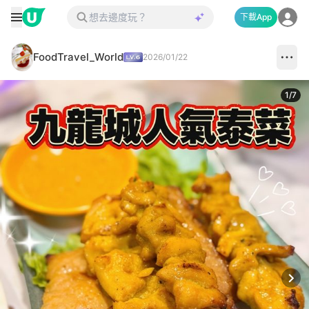
下載App
FoodTravel_World
2026/01/22
1
/
7
Next