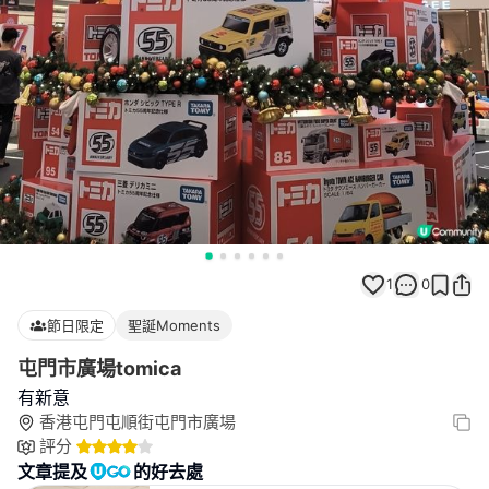
1
0
節日限定
聖誕Moments
屯門市廣場tomica
有新意
香港屯門屯順街屯門市廣場
評分
文章提及
的好去處