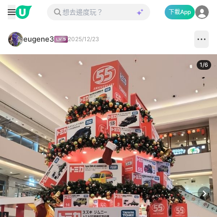
下載App
eugene3
2025/12/23
1
/
6
Next