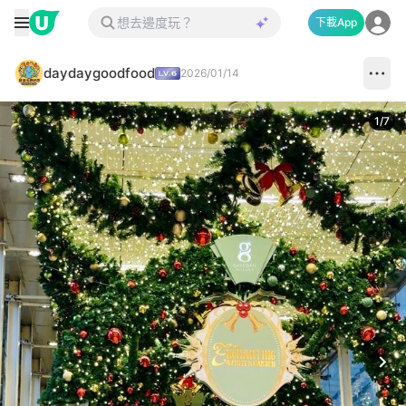
下載App
daydaygoodfood
2026/01/14
1
/
7
Next