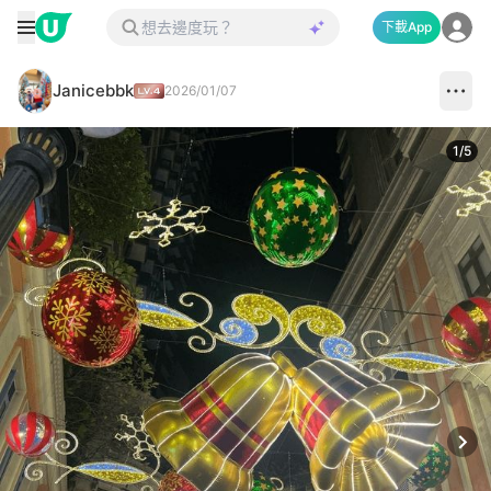
下載App
Janicebbk
2026/01/07
1
/
5
Next