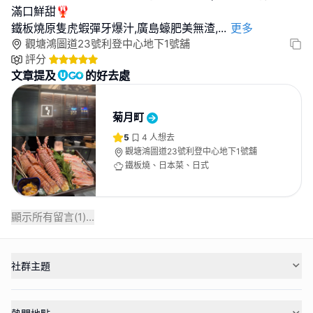
滿口鮮甜🦞
鐵板燒原隻虎蝦彈牙爆汁,廣島蠔肥美無渣,
...
更多
觀塘鴻圖道23號利登中心地下1號舖
評分
文章提及
的好去處
菊月町
5
4
人想去
觀塘鴻圖道23號利登中心地下1號舖
鐵板燒、日本菜、日式
顯示所有留言(
1
)...
社群主題