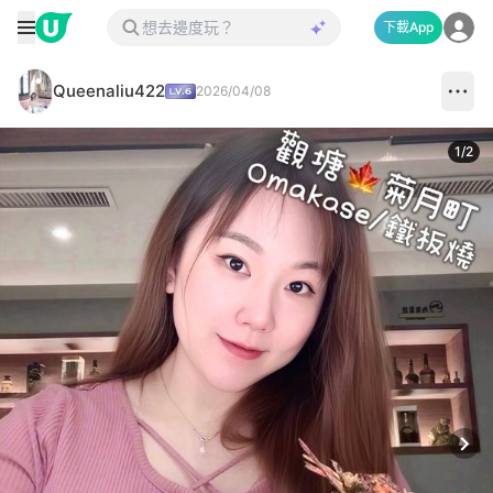
下載App
Queenaliu422
2026/04/08
1
/
2
Next