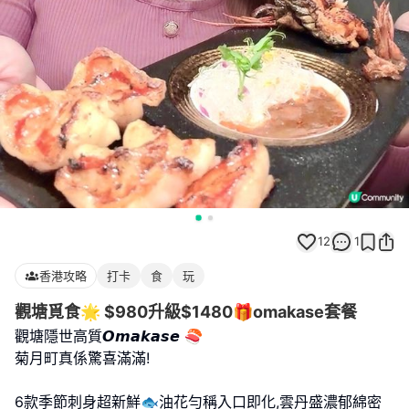
12
1
香港攻略
打卡
食
玩
觀塘覓食🌟 $980升級$1480🎁omakase套餐
觀塘隱世高質𝙊𝙢𝙖𝙠𝙖𝙨𝙚 🍣
菊月町真係驚喜滿滿!
6款季節刺身超新鮮🐟油花勻稱入口即化,雲丹盛濃郁綿密