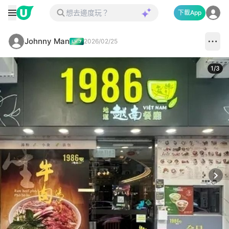
下載App
Johnny Man
2026/02/25
1
/
3
Next