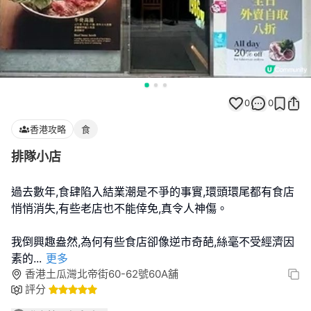
0
0
香港攻略
食
排隊小店
過去數年,食肆陷入結業潮是不爭的事實,環頭環尾都有食店
悄悄消失,有些老店也不能倖免,真令人神傷。
我倒興趣盎然,為何有些食店卻像逆市奇葩,絲毫不受經濟因
素的
...
更多
香港土瓜灣北帝街60-62號60A舖
評分